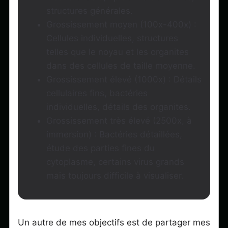
structures générales.
Grossissement moyen (100x-400x) :
Cellules individuelles, structures
telles que le noyau et les organites
dans des cellules de taille moyenne.
Grossissement élevé (1000x) : Détails
cellulaires fins, bactéries
individuelles, détails des organites.
Grossissement très élevé (2500x, à
immersion) : Bactéries détaillées,
étude des parties fines du
cytoplasme, certains virus grands
mais toujours difficile à visualiser.
Un autre de mes objectifs est de partager mes